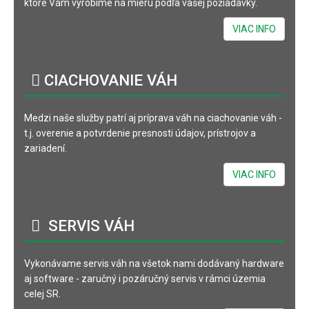
ktoré Vám vyrobíme na mieru podľa vašej požiadavky.
VIAC INFO
CIACHOVANIE
VÁH
Medzi naše služby patrí aj príprava váh na ciachovanie váh -
t.j. overenie a potvrdenie presnosti údajov, prístrojov a
zariadení.
VIAC INFO
SERVIS
VÁH
Vykonávame servis váh na všetok nami dodávaný hardware
aj software - zaručný i pozáručný servis v rámci územia
celej SR.