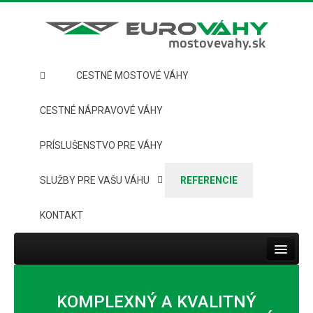
CESTNÉ MOSTOVÉ VÁHY
CESTNÉ NÁPRAVOVÉ VÁHY
PRÍSLUŠENSTVO PRE VÁHY
SLUŽBY PRE VAŠU VÁHU
REFERENCIE
KONTAKT
Toggle
navigat
HOME
KOMPLEXNÝ A KVALITNÝ
CESTNÉ MOSTOVÉ VÁHY