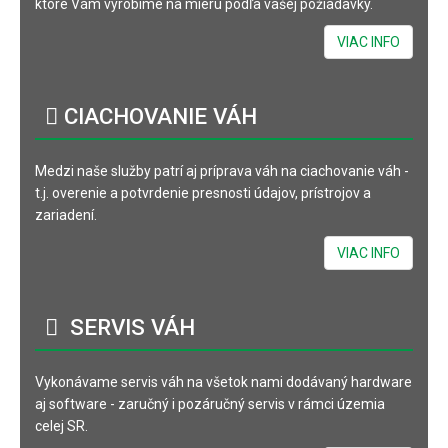
ktoré Vám vyrobíme na mieru podľa vašej požiadavky.
VIAC INFO
CIACHOVANIE
VÁH
Medzi naše služby patrí aj príprava váh na ciachovanie váh -
t.j. overenie a potvrdenie presnosti údajov, prístrojov a
zariadení.
VIAC INFO
SERVIS
VÁH
Vykonávame servis váh na všetok nami dodávaný hardware
aj software - zaručný i pozáručný servis v rámci územia
celej SR.