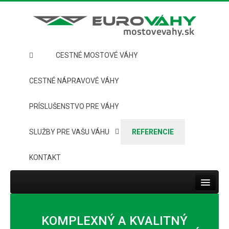
CESTNÉ MOSTOVÉ VÁHY
CESTNÉ NÁPRAVOVÉ VÁHY
PRÍSLUŠENSTVO PRE VÁHY
SLUŽBY PRE VAŠU VÁHU
REFERENCIE
KONTAKT
Toggle
navigat
HOME
KOMPLEXNÝ A KVALITNÝ
CESTNÉ MOSTOVÉ VÁHY