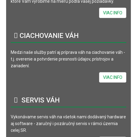
ktoré Vám vyrobíme na mieru podľa vašej požiadavky.
VIAC INFO
CIACHOVANIE
VÁH
Medzi naše služby patrí aj príprava váh na ciachovanie váh -
t.j. overenie a potvrdenie presnosti údajov, prístrojov a
zariadení.
VIAC INFO
SERVIS
VÁH
Vykonávame servis váh na všetok nami dodávaný hardware
aj software - zaručný i pozáručný servis v rámci územia
celej SR.