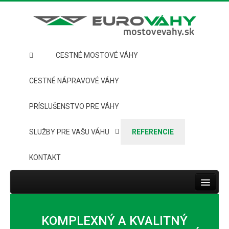
CESTNÉ MOSTOVÉ VÁHY
CESTNÉ NÁPRAVOVÉ VÁHY
PRÍSLUŠENSTVO PRE VÁHY
SLUŽBY PRE VAŠU VÁHU
REFERENCIE
KONTAKT
Toggle
navigat
HOME
KOMPLEXNÝ A KVALITNÝ
CESTNÉ MOSTOVÉ VÁHY