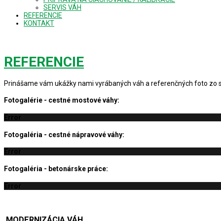
SERVIS VÁH
REFERENCIE
KONTAKT
KOMPLEXNÝ A KVALITNÝ 
REFERENCIE
Prinášame vám ukážky nami vyrábaných váh a referenčných foto zo 
Fotogalérie - cestné mostové váhy:
Error
Fotogaléria - cestné nápravové váhy:
Error
Fotogaléria - betonárske práce:
Error
MODERNIZÁCIA
VÁH