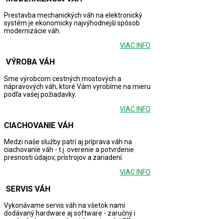
Prestavba mechanických váh na elektronický
systém je ekonomicky najvýhodnejší spôsob
modernizácie váh.
VIAC INFO
VÝROBA
VÁH
Sme výrobcom cestných mostových a
nápravových váh, ktoré Vám vyrobíme na mieru
podľa vašej požiadavky.
VIAC INFO
CIACHOVANIE
VÁH
Medzi naše služby patrí aj príprava váh na
ciachovanie váh - t.j. overenie a potvrdenie
presnosti údajov, prístrojov a zariadení.
VIAC INFO
SERVIS
VÁH
Vykonávame servis váh na všetok nami
dodávaný hardware aj software - zaručný i