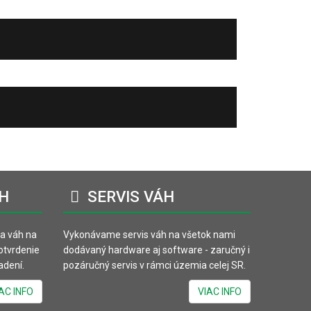
H
SERVIS
VÁH
va váh na
Vykonávame servis váh na všetok nami
potvrdenie
dodávaný hardware aj software - zaručný i
adení.
pozáručný servis v rámci územia celej SR.
AC INFO
VIAC INFO