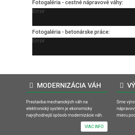
Fotogaléria - cestné nápravové váhy:
Error
Fotogaléria - betonárske práce:
Error
MODERNIZÁCIA
VÁH
VÝ
Prestavba mechanických váh na
Sme výro
elektronický systém je ekonomicky
nápravov
najvýhodnejší spôsob modernizácie váh.
mieru pod
VIAC INFO