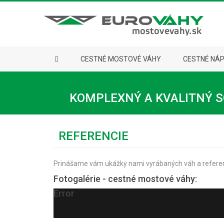
CESTNÉ MOSTOVÉ VÁHY
CESTNÉ NÁ
KOMPLEXNÝ A KVALITNÝ S
REFERENCIE
Prinášame vám ukážky nami vyrábaných váh a referen
Fotogalérie - cestné mostové váhy:
Error