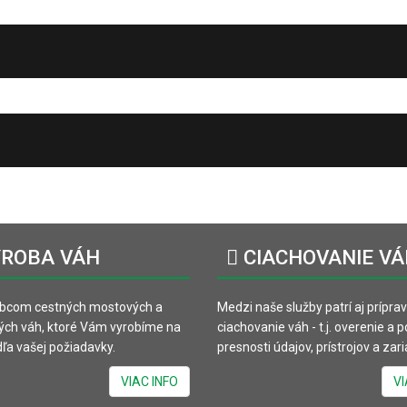
ROBA
VÁH
CIACHOVANIE
VÁ
bcom cestných mostových a
Medzi naše služby patrí aj prípra
ých váh, ktoré Vám vyrobíme na
ciachovanie váh - t.j. overenie a 
ľa vašej požiadavky.
presnosti údajov, prístrojov a zari
VIAC INFO
VI