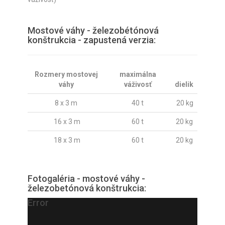
Mostové váhy - železobétónová
konštrukcia - zapustená verzia:
Rozmery mostovej
maximálna
váhy
váživosť
dielik
8 x 3 m
40 t
20 kg
16 x 3 m
60 t
20 kg
18 x 3 m
60 t
20 kg
Fotogaléria - mostové váhy -
železobetónová konštrukcia:
Error