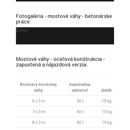
Fotogaléria - mostové váhy - betonárske
práce:
Error
Mostové váhy - oceľová konštrukcia -
zapustená a nájazdová verzia:
Rozmery mostovej
maximálna
váhy
váživosť
dielik
6 x 3 m
30 t
10 kg
7 x 3 m
40 t
10 kg
8 x 3 m
40 t
10 kg