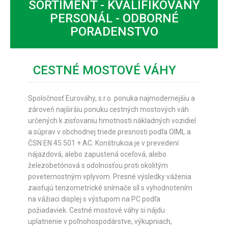
SORTIMENT - KVALIFIKOVANÝ
PERSONÁL - ODBORNÉ
CESTNÉ NÁPRAVOVÉ VÁHY
PORADENSTVO
PRÍSLUŠENSTVO PRE VÁHY
SLUŽBY PRE VAŠU VÁHU
CESTNÉ MOSTOVÉ VÁHY
REFERENCIE
Spoločnosť Eurováhy, s.r.o. ponuka najmodernejšiu a
zároveň najširšiu ponuku cestných mostových váh
KONTAKT
určených k zisťovaniu hmotnosti nákladných vozidiel
a súprav v obchodnej triede presnosti podľa OIML a
ČSN EN 45 501 + AC. Konštrukcia je v prevedení
nájazdová, alebo zapustená oceľová, alebo
železobetónová s odolnosťou proti okolitým
poveternostným vplyvom. Presné výsledky váženia
zaisťujú tenzometrické snímače síl s vyhodnotením
na vážiaci displej s výstupom na PC podľa
požiadaviek. Cestné mostové váhy si nájdu
uplatnenie v poľnohospodárstve, výkupniach,