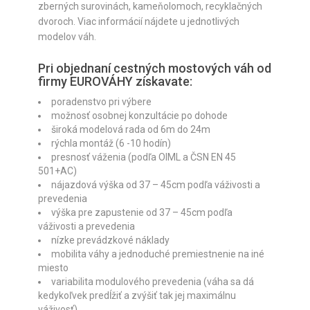
zberných surovinách, kameňolomoch, recyklačných
dvoroch. Viac informácií nájdete u jednotlivých
modelov váh.
Pri objednaní cestných mostových váh od
firmy EUROVÁHY získavate:
poradenstvo pri výbere
možnosť osobnej konzultácie po dohode
široká modelová rada od 6m do 24m
rýchla montáž (6 -10 hodín)
presnosť váženia (podľa OIML a ČSN EN 45
501+AC)
nájazdová výška od 37 – 45cm podľa váživosti a
prevedenia
výška pre zapustenie od 37 – 45cm podľa
váživosti a prevedenia
nízke prevádzkové náklady
mobilita váhy a jednoduché premiestnenie na iné
miesto
variabilita modulového prevedenia (váha sa dá
kedykoľvek predĺžiť a zvýšiť tak jej maximálnu
váživosť)