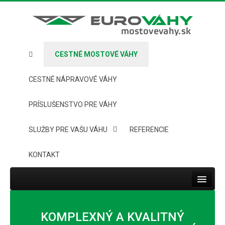
CESTNÉ MOSTOVÉ VÁHY
CESTNÉ NÁPRAVOVÉ VÁHY
PRÍSLUŠENSTVO PRE VÁHY
SLUŽBY PRE VAŠU VÁHU
REFERENCIE
KONTAKT
Toggle
navigat
HOME
KOMPLEXNÝ A KVALITNÝ
CESTNÉ MOSTOVÉ VÁHY