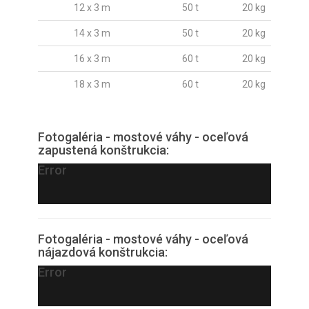
12 x 3 m
50 t
20 kg
14 x 3 m
50 t
20 kg
16 x 3 m
60 t
20 kg
18 x 3 m
60 t
20 kg
Fotogaléria - mostové váhy - oceľová
zapustená konštrukcia:
Error
Fotogaléria - mostové váhy - oceľová
nájazdová konštrukcia:
Error