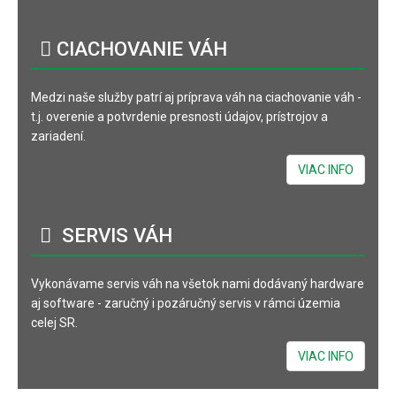
CIACHOVANIE
VÁH
Medzi naše služby patrí aj príprava váh na ciachovanie váh -
t.j. overenie a potvrdenie presnosti údajov, prístrojov a
zariadení.
VIAC INFO
SERVIS
VÁH
Vykonávame servis váh na všetok nami dodávaný hardware
aj software - zaručný i pozáručný servis v rámci územia
celej SR.
VIAC INFO