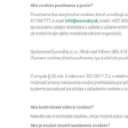
Aké cookies používame a prečo?
Používame iba nevyhnutné cookies, ktoré umožňujú zák
47 590 777, e-mail:
info@eurovahy.sk
,
mobil: +421 905
spracúvaniu údajov dochádza v súlade s ustanovením §
do tretích krajín alebo medzinárodných organizácii.
Spoločnosť Eurováhy, s.r.o., Hliník nad Váhom 383, 014
Zoznam cookies, ktoré používame, typ a účel ich použit
V zmysle § 55 ods. 5 zákona č. 351/2011 Z.z. o elektr
možnosť zmeny nastavenia svojho prehliadača pre prí
budeme považovať za súhlas s ukladaním cookies v u
Ako kontrolovať súbory cookies?
Nakoľko ide o technické cookies, nie je možné súbor c
Ako je možné zmeniť nastavenia cookies?