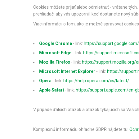
Cookies môžete prijať alebo odmietnuť - vrátane tých
prehliadač, aby vás upozornil, keď dostanete nový súbo
Viac informácii o tom, ako je možné spravovať cookies
Google Chrome
- link:
https://support.google.c
Microsoft Edge
- link:
https://support.microsoft.
Mozilla Firefox
- link:
https://support.mozilla.org
Microsoft Internet Explorer
- link:
https://support
Opera
- link:
https://help.opera.com/cs/latest/
Apple Safari
- link:
https://support.apple.com/en-gb
V prípade ďalších otázok a otázok týkajúcich sa Vašic
Komplexnú informáciu ohľadne GDPR nájdete tu:
Ochr