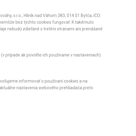
hy, s.r.o., Hliník nad Váhom 383, 014 01 Bytča, IČO:
 nemôže bez týchto cookies fungovať. K takémuto
aje nebudú zdieľané s tretími stranami ani prenášané
(v prípade ak povolíte ich používanie v nastaveniach).
ovoľujeme informovať o používaní cookies a na
 aktuálne nastavenia webového prehliadača preto