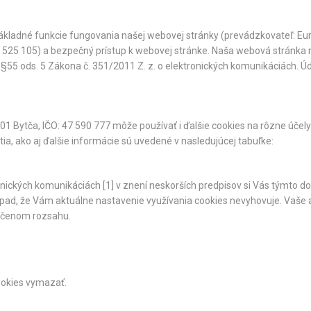
ladné funkcie fungovania našej webovej stránky (prevádzkovateľ: Eurová
 525 105) a bezpečný prístup k webovej stránke. Naša webová stránka
55 ods. 5 Zákona č. 351/2011 Z. z. o elektronických komunikáciách. Úd
 01 Bytča, IČO: 47 590 777 môže používať i ďalšie cookies na rôzne účely 
ia, ako aj ďalšie informácie sú uvedené v nasledujúcej tabuľke:
onických komunikáciách [1] v znení neskorších predpisov si Vás týmto d
pad, že Vám aktuálne nastavenie využívania cookies nevyhovuje. Vaše
rčenom rozsahu.
ookies vymazať.