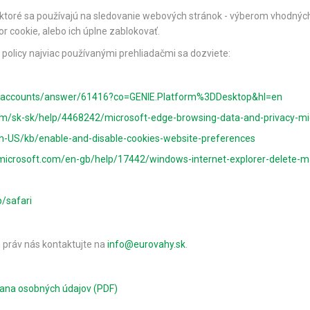
, ktoré sa používajú na sledovanie webových stránok - výberom vhodných
r cookie, alebo ich úplne zablokovať.
 policy najviac používanými prehliadačmi sa dozviete:
om/accounts/answer/61416?co=GENIE.Platform%3DDesktop&hl=en
com/sk-sk/help/4468242/microsoft-edge-browsing-data-and-privacy-mi
/en-US/kb/enable-and-disable-cookies-website-preferences
.microsoft.com/en-gb/help/17442/windows-internet-explorer-delete-
/safari
h práv nás kontaktujte na
info@eurovahy.sk
.
ana osobných údajov (PDF)