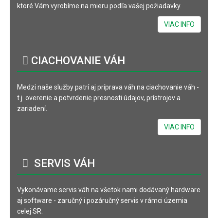
ktoré Vám vyrobíme na mieru podľa vašej požiadavky.
VIAC INFO
CIACHOVANIE
VÁH
Medzi naše služby patrí aj príprava váh na ciachovanie váh -
t.j. overenie a potvrdenie presnosti údajov, prístrojov a
zariadení.
VIAC INFO
SERVIS
VÁH
Vykonávame servis váh na všetok nami dodávaný hardware
aj software - zaručný i pozáručný servis v rámci územia
celej SR.