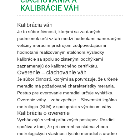
CIACHOVANIA A
KALIBRÁCIE VÁH
CESTNÉ NÁPRAVOVÉ VÁHY
Kalibrácia váh
PRÍSLUŠENSTVO PRE VÁHY
Je to súbor činností, ktorými sa za daných
podmienok určí vzťah medzi hodnotami nameranými
SLUŽBY PRE VAŠU VÁHU
veličiny meracím prístrojom zodpovedajúcimi
hodnotami realizovaným etalónom.Výsledky
REFERENCIE
kalibrácie sa spolu so zistenými odchýlkami
zaznamenajú do kalibračného certifikátu.
KONTAKT
Overenie – ciachovanie váh
Je súbor činností, ktorými sa potvrdzuje, že určené
meradlo má požadované charakteristiky merania.
Postup pre overovanie meradiel určuje vyhláška.
Overenie váhy – zabezpečuje – Slovenská legálna
metrológia (SLM) v spolupráci s výrobcom váhy.
Kalibrácia o overenie
Vychádzajú s veľmi príbuzných postupov. Rozdiel
spočíva v tom, že pri overení sa skúma zhoda
metrologických vlastnosti týchto meradiel s úradne