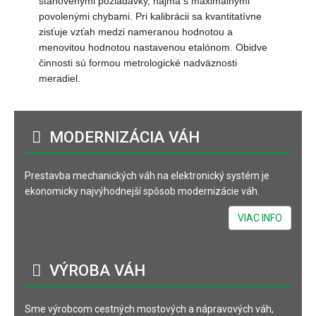
stanovenými požiadavky, najmä s maximálnymi
povolenými chybami. Pri kalibrácii sa kvantitatívne
zisťuje vzťah medzi nameranou hodnotou a
menovitou hodnotou nastavenou etalónom. Obidve
činnosti sú formou metrologické nadväznosti
meradiel.
MODERNIZÁCIA
VÁH
Prestavba mechanických váh na elektronický systém je
ekonomicky najvýhodnejší spôsob modernizácie váh.
VIAC INFO
VÝROBA
VÁH
Sme výrobcom cestných mostových a nápravových váh,