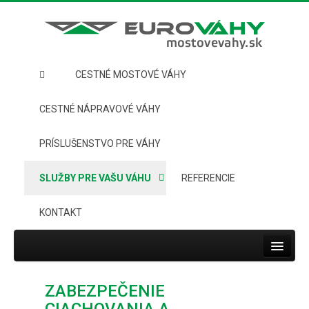
CESTNÉ MOSTOVÉ VÁHY
CESTNÉ NÁPRAVOVÉ VÁHY
PRÍSLUŠENSTVO PRE VÁHY
SLUŽBY PRE VAŠU VÁHU
REFERENCIE
KONTAKT
Toggle
navigat
HOME
ZABEZPEČENIE
CESTNÉ MOSTOVÉ VÁHY