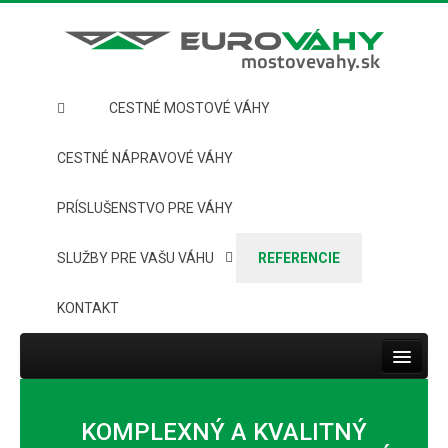
CESTNÉ MOSTOVÉ VÁHY
CESTNÉ NÁPRAVOVÉ VÁHY
PRÍSLUŠENSTVO PRE VÁHY
SLUŽBY PRE VAŠU VÁHU
REFERENCIE
KONTAKT
Toggle
navigat
HOME
KOMPLEXNÝ A KVALITNÝ
CESTNÉ MOSTOVÉ VÁHY