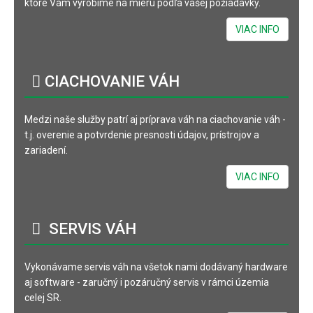
ktoré Vám vyrobíme na mieru podľa vašej požiadavky.
VIAC INFO
CIACHOVANIE
VÁH
Medzi naše služby patrí aj príprava váh na ciachovanie váh -
t.j. overenie a potvrdenie presnosti údajov, prístrojov a
zariadení.
VIAC INFO
SERVIS
VÁH
Vykonávame servis váh na všetok nami dodávaný hardware
aj software - zaručný i pozáručný servis v rámci územia
celej SR.