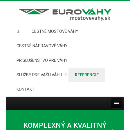
CESTNÉ MOSTOVÉ VÁHY
CESTNÉ NÁPRAVOVÉ VÁHY
PRÍSLUŠENSTVO PRE VÁHY
SLUŽBY PRE VAŠU VÁHU
REFERENCIE
KONTAKT
Toggle
navigat
HOME
KOMPLEXNÝ A KVALITNÝ
CESTNÉ MOSTOVÉ VÁHY