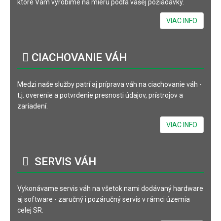
ktoré Vám vyrobíme na mieru podľa vašej požiadavky.
VIAC INFO
CIACHOVANIE
VÁH
Medzi naše služby patrí aj príprava váh na ciachovanie váh -
t.j. overenie a potvrdenie presnosti údajov, prístrojov a
zariadení.
VIAC INFO
SERVIS
VÁH
Vykonávame servis váh na všetok nami dodávaný hardware
aj software - zaručný i pozáručný servis v rámci územia
celej SR.