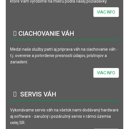
ktoré Vám vyrobíme na mieru podľa vašej požiadavky.
VIAC INFO
CIACHOVANIE
VÁH
Medzi naše služby patrí aj príprava váh na ciachovanie váh -
t.j. overenie a potvrdenie presnosti údajov, prístrojov a
zariadení.
VIAC INFO
SERVIS
VÁH
Vykonávame servis váh na všetok nami dodávaný hardware
aj software - zaručný i pozáručný servis v rámci územia
celej SR.