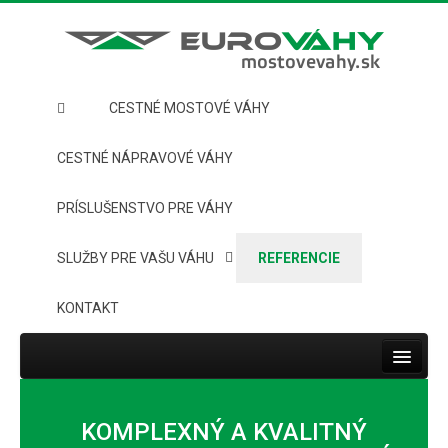
CESTNÉ MOSTOVÉ VÁHY
CESTNÉ NÁPRAVOVÉ VÁHY
PRÍSLUŠENSTVO PRE VÁHY
SLUŽBY PRE VAŠU VÁHU
REFERENCIE
KONTAKT
Toggle
navigat
HOME
KOMPLEXNÝ A KVALITNÝ
CESTNÉ MOSTOVÉ VÁHY