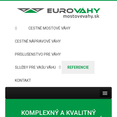
CESTNÉ MOSTOVÉ VÁHY
CESTNÉ NÁPRAVOVÉ VÁHY
PRÍSLUŠENSTVO PRE VÁHY
SLUŽBY PRE VAŠU VÁHU
REFERENCIE
KONTAKT
Toggle
navigat
HOME
KOMPLEXNÝ A KVALITNÝ
CESTNÉ MOSTOVÉ VÁHY