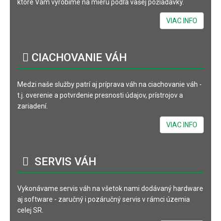
ktoré Vám vyrobíme na mieru podľa vašej požiadavky.
VIAC INFO
CIACHOVANIE
VÁH
Medzi naše služby patrí aj príprava váh na ciachovanie váh -
t.j. overenie a potvrdenie presnosti údajov, prístrojov a
zariadení.
VIAC INFO
SERVIS
VÁH
Vykonávame servis váh na všetok nami dodávaný hardware
aj software - zaručný i pozáručný servis v rámci územia
celej SR.