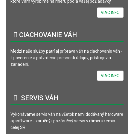
ktoré Vám vyrobíme na mieru podľa vašej požiadavky.
VIAC INFO
CIACHOVANIE
VÁH
Medzi naše služby patrí aj príprava váh na ciachovanie váh -
t.j. overenie a potvrdenie presnosti údajov, prístrojov a
zariadení.
VIAC INFO
SERVIS
VÁH
Vykonávame servis váh na všetok nami dodávaný hardware
aj software - zaručný i pozáručný servis v rámci územia
celej SR.