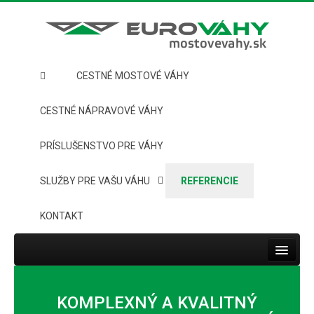
CESTNÉ MOSTOVÉ VÁHY
CESTNÉ NÁPRAVOVÉ VÁHY
PRÍSLUŠENSTVO PRE VÁHY
SLUŽBY PRE VAŠU VÁHU
REFERENCIE
KONTAKT
Toggle
navigat
HOME
KOMPLEXNÝ A KVALITNÝ
CESTNÉ MOSTOVÉ VÁHY