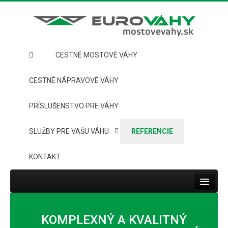
CESTNÉ MOSTOVÉ VÁHY
CESTNÉ NÁPRAVOVÉ VÁHY
PRÍSLUŠENSTVO PRE VÁHY
SLUŽBY PRE VAŠU VÁHU
REFERENCIE
KONTAKT
Toggle
navigat
HOME
KOMPLEXNÝ A KVALITNÝ
CESTNÉ MOSTOVÉ VÁHY