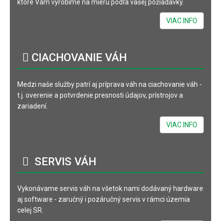
ktoré Vám vyrobíme na mieru podľa vašej požiadavky.
VIAC INFO
CIACHOVANIE
VÁH
Medzi naše služby patrí aj príprava váh na ciachovanie váh -
t.j. overenie a potvrdenie presnosti údajov, prístrojov a
zariadení.
VIAC INFO
SERVIS
VÁH
Vykonávame servis váh na všetok nami dodávaný hardware
aj software - zaručný i pozáručný servis v rámci územia
celej SR.