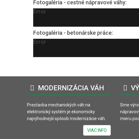
Fotogaléria - cestné nápravové váhy:
Error
Fotogaléria - betonárske práce:
Error
MODERNIZÁCIA
VÁH
VÝ
Prestavba mechanických váh na
Sme výro
elektronický systém je ekonomicky
nápravov
najvýhodnejší spôsob modernizácie váh.
mieru pod
VIAC INFO