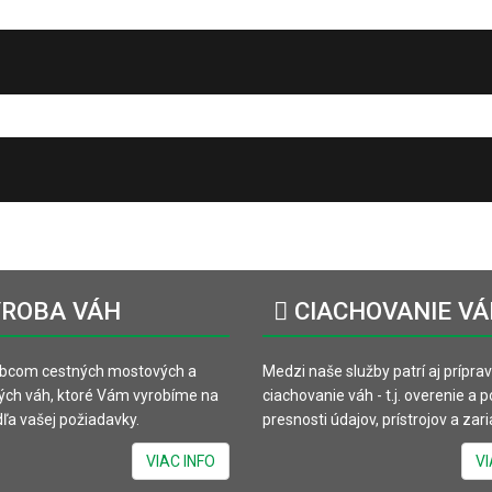
ROBA
VÁH
CIACHOVANIE
VÁ
bcom cestných mostových a
Medzi naše služby patrí aj prípra
ých váh, ktoré Vám vyrobíme na
ciachovanie váh - t.j. overenie a 
ľa vašej požiadavky.
presnosti údajov, prístrojov a zari
VIAC INFO
VI