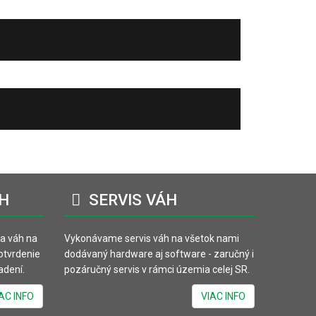
H
SERVIS
VÁH
va váh na
Vykonávame servis váh na všetok nami
potvrdenie
dodávaný hardware aj software - zaručný i
adení.
pozáručný servis v rámci územia celej SR.
AC INFO
VIAC INFO