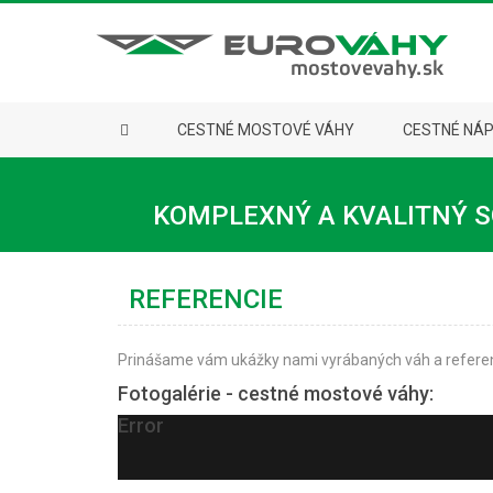
CESTNÉ MOSTOVÉ VÁHY
CESTNÉ NÁ
KOMPLEXNÝ A KVALITNÝ S
REFERENCIE
Prinášame vám ukážky nami vyrábaných váh a referen
Fotogalérie - cestné mostové váhy:
Error