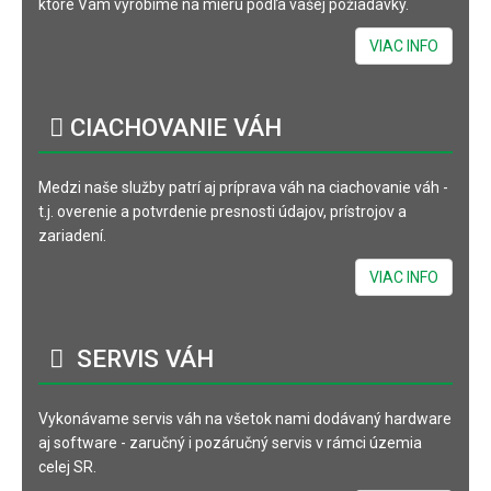
ktoré Vám vyrobíme na mieru podľa vašej požiadavky.
VIAC INFO
CIACHOVANIE
VÁH
Medzi naše služby patrí aj príprava váh na ciachovanie váh -
t.j. overenie a potvrdenie presnosti údajov, prístrojov a
zariadení.
VIAC INFO
SERVIS
VÁH
Vykonávame servis váh na všetok nami dodávaný hardware
aj software - zaručný i pozáručný servis v rámci územia
celej SR.