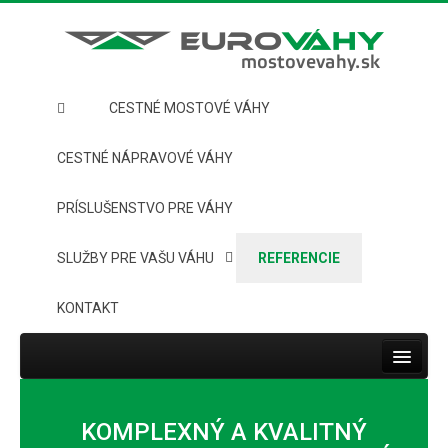
CESTNÉ MOSTOVÉ VÁHY
CESTNÉ NÁPRAVOVÉ VÁHY
PRÍSLUŠENSTVO PRE VÁHY
SLUŽBY PRE VAŠU VÁHU
REFERENCIE
KONTAKT
Toggle
navigat
HOME
KOMPLEXNÝ A KVALITNÝ
CESTNÉ MOSTOVÉ VÁHY