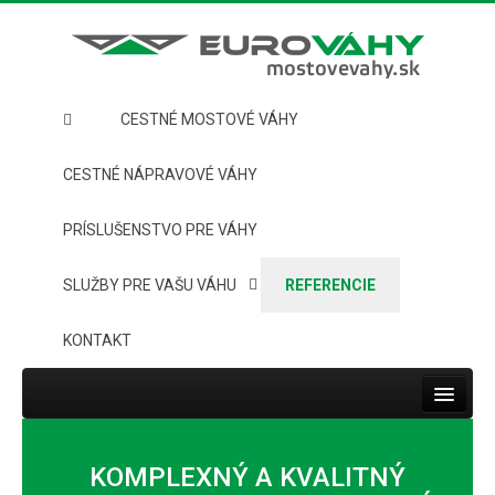
CESTNÉ MOSTOVÉ VÁHY
CESTNÉ NÁPRAVOVÉ VÁHY
PRÍSLUŠENSTVO PRE VÁHY
SLUŽBY PRE VAŠU VÁHU
REFERENCIE
KONTAKT
Toggle
navigat
HOME
KOMPLEXNÝ A KVALITNÝ
CESTNÉ MOSTOVÉ VÁHY