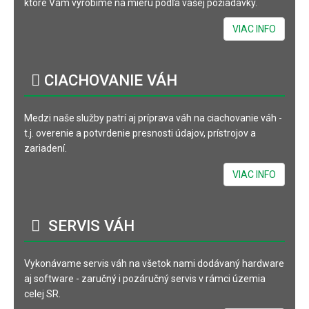
ktoré Vám vyrobíme na mieru podľa vašej požiadavky.
VIAC INFO
CIACHOVANIE
VÁH
Medzi naše služby patrí aj príprava váh na ciachovanie váh -
t.j. overenie a potvrdenie presnosti údajov, prístrojov a
zariadení.
VIAC INFO
SERVIS
VÁH
Vykonávame servis váh na všetok nami dodávaný hardware
aj software - zaručný i pozáručný servis v rámci územia
celej SR.