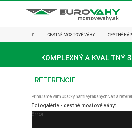
CESTNÉ MOSTOVÉ VÁHY
CESTNÉ NÁ
KOMPLEXNÝ A KVALITNÝ S
REFERENCIE
Prinášame vám ukážky nami vyrábaných váh a referen
Fotogalérie - cestné mostové váhy:
Error