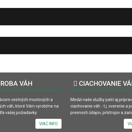
ROBA
VÁH
CIACHOVANIE
VÁ
bcom cestných mostových a
Medzi naše služby patrí aj prípra
ých váh, ktoré Vám vyrobíme na
ciachovanie váh - t.j. overenie a 
ľa vašej požiadavky.
presnosti údajov, prístrojov a zari
VIAC INFO
VI