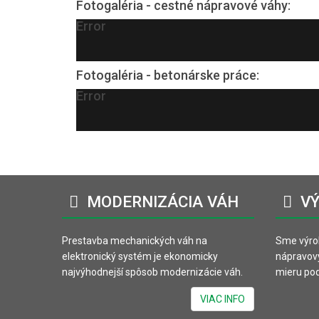
Fotogaléria - cestné nápravové váhy:
Error
Fotogaléria - betonárske práce:
Error
MODERNIZÁCIA
VÁH
VÝ
Prestavba mechanických váh na
Sme výro
elektronický systém je ekonomicky
nápravov
najvýhodnejší spôsob modernizácie váh.
mieru pod
VIAC INFO