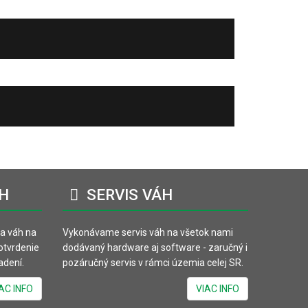
H
SERVIS
VÁH
va váh na
Vykonávame servis váh na všetok nami
potvrdenie
dodávaný hardware aj software - zaručný i
adení.
pozáručný servis v rámci územia celej SR.
AC INFO
VIAC INFO