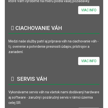
ktoré Vám vyrobíme na mieru podľa vašej požiadavky.
VIAC INFO
CIACHOVANIE
VÁH
Medzi naše služby patrí aj príprava váh na ciachovanie váh -
t.j. overenie a potvrdenie presnosti údajov, prístrojov a
zariadení.
VIAC INFO
SERVIS
VÁH
Vykonávame servis váh na všetok nami dodávaný hardware
aj software - zaručný i pozáručný servis v rámci územia
celej SR.