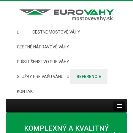
CESTNÉ MOSTOVÉ VÁHY
CESTNÉ NÁPRAVOVÉ VÁHY
PRÍSLUŠENSTVO PRE VÁHY
SLUŽBY PRE VAŠU VÁHU
REFERENCIE
KONTAKT
Toggle
navigat
HOME
KOMPLEXNÝ A KVALITNÝ
CESTNÉ MOSTOVÉ VÁHY