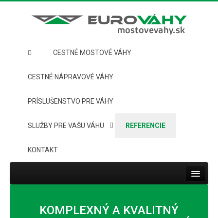
CESTNÉ MOSTOVÉ VÁHY
CESTNÉ NÁPRAVOVÉ VÁHY
PRÍSLUŠENSTVO PRE VÁHY
SLUŽBY PRE VAŠU VÁHU
REFERENCIE
KONTAKT
Toggle
navigat
HOME
KOMPLEXNÝ A KVALITNÝ
CESTNÉ MOSTOVÉ VÁHY