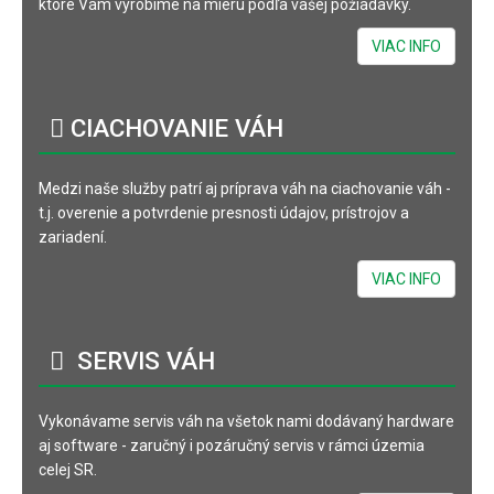
ktoré Vám vyrobíme na mieru podľa vašej požiadavky.
VIAC INFO
CIACHOVANIE
VÁH
Medzi naše služby patrí aj príprava váh na ciachovanie váh -
t.j. overenie a potvrdenie presnosti údajov, prístrojov a
zariadení.
VIAC INFO
SERVIS
VÁH
Vykonávame servis váh na všetok nami dodávaný hardware
aj software - zaručný i pozáručný servis v rámci územia
celej SR.